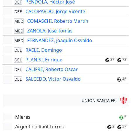
PENDOLA, Héctor José
DEF
CACOPARDO, Jorge Vicente
DEF
COMASCHI, Roberto Martín
MED
ZANOLA, José Tomás
MED
FERNANDEZ, Joaquín Osvaldo
MED
RAELE, Domingo
DEL
PLANISI, Enrique
DEL
37'
73'
CALIFRE, Roberto Oscar
DEL
SALCEDO, Victor Osvaldo
DEL
48'
UNION SANTA FE
Mieres
5'
Argentino Raúl Torres
8'
57'