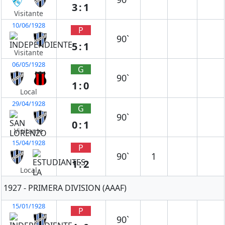
3:1
Visitante
10/06/1928
P
90`
5:1
Visitante
06/05/1928
G
90`
1:0
Local
29/04/1928
G
90`
0:1
Visitante
15/04/1928
P
90`
1
1:2
Local
1927 - PRIMERA DIVISION (AAAF)
15/01/1928
P
90`