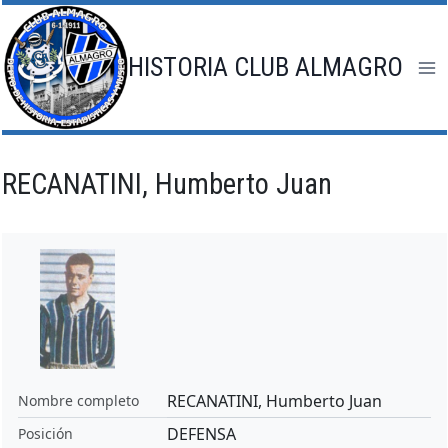
Saltar
al
contenido
HISTORIA CLUB ALMAGRO
RECANATINI, Humberto Juan
RECANATINI, Humberto Juan
Nombre completo
DEFENSA
Posición