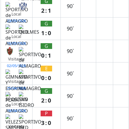
G
90`
2:1
Local
23/05/1926
G
90`
1:0
Local
16/05/1926
G
90`
0:1
Visitante
02/05/1926
E
90`
0:0
Visitante
25/04/1926
G
90`
2:0
Local
18/04/1926
P
90`
3:0
Visitante