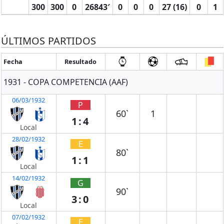
300
300
0
26843′
0
0
0
27 (16)
0
1
ÚLTIMOS PARTIDOS
Fecha
Resultado
1931 - COPA COMPETENCIA (AAF)
06/03/1932
P
60`
1
1:4
Local
28/02/1932
E
80`
1:1
Local
14/02/1932
G
90`
3:0
Local
07/02/1932
E