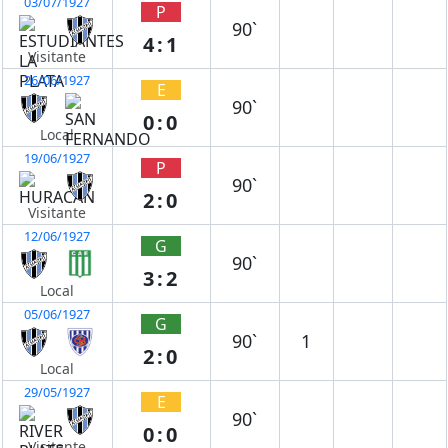
03/07/1927
P
90`
4:1
Visitante
26/06/1927
E
90`
0:0
Local
19/06/1927
P
90`
2:0
Visitante
12/06/1927
G
90`
3:2
Local
05/06/1927
G
90`
1
2:0
Local
29/05/1927
E
90`
0:0
Visitante