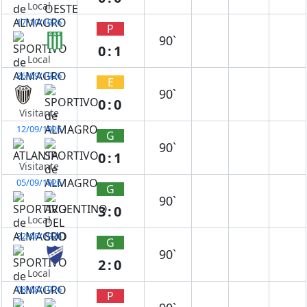
Local
17/10/1926
P
90`
0:1
Local
26/09/1926
E
90`
0:0
Visitante
12/09/1926
G
90`
0:1
Visitante
05/09/1926
G
90`
3:0
Local
22/08/1926
G
90`
2:0
Local
08/08/1926
P