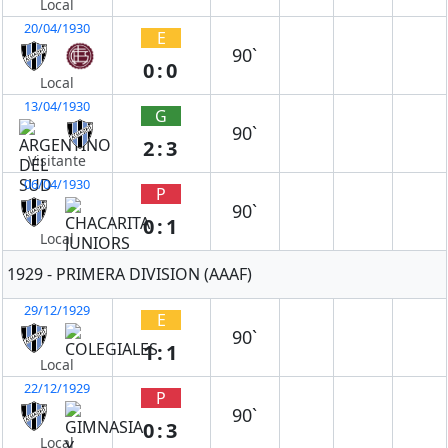
Local
20/04/1930
E
90`
0:0
Local
13/04/1930
G
90`
2:3
Visitante
06/04/1930
P
90`
0:1
Local
1929 - PRIMERA DIVISION (AAAF)
29/12/1929
E
90`
1:1
Local
22/12/1929
P
90`
0:3
Local