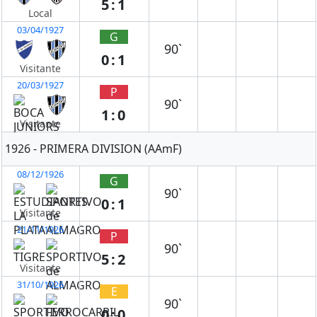
5:1
Local
03/04/1927
G
90`
0:1
Visitante
20/03/1927
P
90`
1:0
Visitante
1926 - PRIMERA DIVISION (AAmF)
08/12/1926
G
90`
0:1
Visitante
21/11/1926
P
90`
5:2
Visitante
31/10/1926
E
90`
0:0