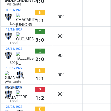
4:0
Visitante
08/01/1928
E
90`
1:1
Local
18/12/1927
G
90`
3:0
Local
25/11/1927
G
90`
2:0
Local
18/09/1927
E
90`
1:1
Visitante
04/09/1927
P
90`
1:2
Local
21/08/1927
E