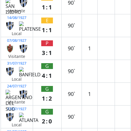
90`
1:1
Visitante
14/08/1927
E
90`
1:1
Local
07/08/1927
P
90`
1
3:1
Visitante
31/07/1927
G
90`
4:1
Local
24/07/1927
G
90`
1
1:2
Visitante
17/07/1927
G
90`
2:0
Local