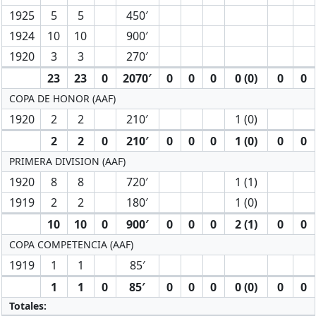
1925
5
5
450′
1924
10
10
900′
1920
3
3
270′
23
23
0
2070′
0
0
0
0 (0)
0
0
COPA DE HONOR (AAF)
1920
2
2
210′
1 (0)
2
2
0
210′
0
0
0
1 (0)
0
0
PRIMERA DIVISION (AAF)
1920
8
8
720′
1 (1)
1919
2
2
180′
1 (0)
10
10
0
900′
0
0
0
2 (1)
0
0
COPA COMPETENCIA (AAF)
1919
1
1
85′
1
1
0
85′
0
0
0
0 (0)
0
0
Totales: