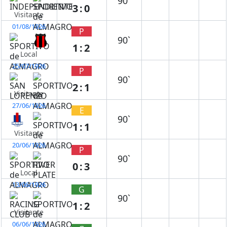
90`
3:0
Visitante
01/08/1926
P
90`
1:2
Local
25/07/1926
P
90`
2:1
Visitante
27/06/1926
E
90`
1:1
Visitante
20/06/1926
P
90`
0:3
Local
13/06/1926
G
90`
1:2
Visitante
06/06/1926