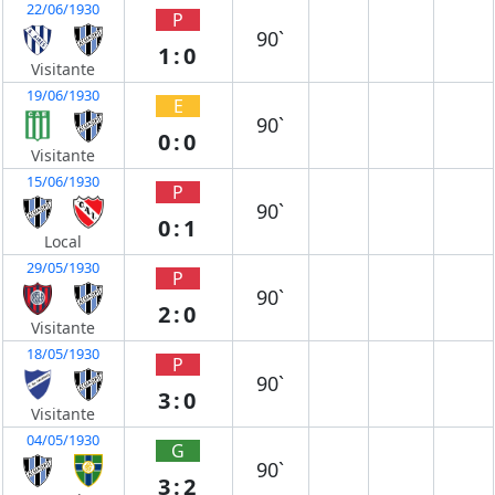
22/06/1930
P
90`
1:0
Visitante
19/06/1930
E
90`
0:0
Visitante
15/06/1930
P
90`
0:1
Local
29/05/1930
P
90`
2:0
Visitante
18/05/1930
P
90`
3:0
Visitante
04/05/1930
G
90`
3:2