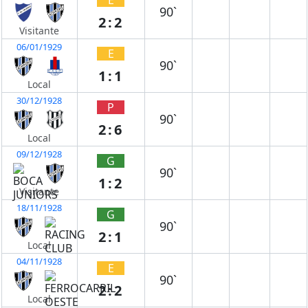
90`
2:2
Visitante
06/01/1929
E
90`
1:1
Local
30/12/1928
P
90`
2:6
Local
09/12/1928
G
90`
1:2
Visitante
18/11/1928
G
90`
2:1
Local
04/11/1928
E
90`
2:2
Local