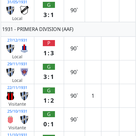
31/05/1931
G
90`
3:1
Local
1931 - PRIMERA DIVISION (AAF)
27/12/1931
P
90`
1:3
Local
29/11/1931
G
90`
3:1
Local
22/11/1931
G
90`
1
1:2
Visitante
25/10/1931
G
90`
0:1
Visitante
11/10/1931