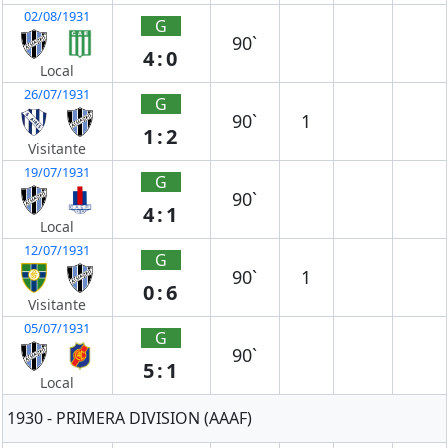
02/08/1931
G
90`
4:0
Local
26/07/1931
G
90`
1
1:2
Visitante
19/07/1931
G
90`
4:1
Local
12/07/1931
G
90`
1
0:6
Visitante
05/07/1931
G
90`
5:1
Local
1930 - PRIMERA DIVISION (AAAF)