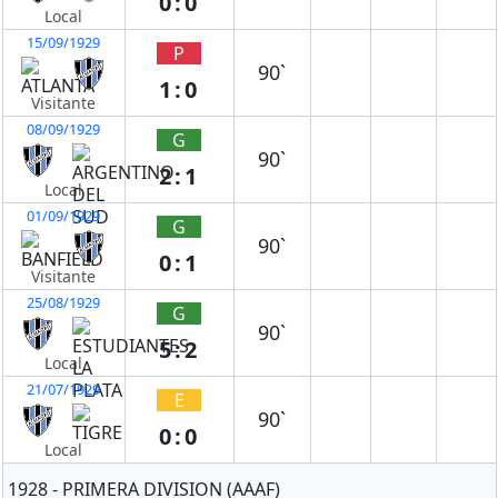
0:0
Local
15/09/1929
P
90`
1:0
Visitante
08/09/1929
G
90`
2:1
Local
01/09/1929
G
90`
0:1
Visitante
25/08/1929
G
90`
5:2
Local
21/07/1929
E
90`
0:0
Local
1928 - PRIMERA DIVISION (AAAF)