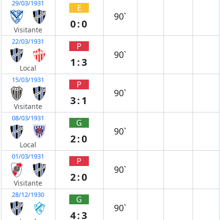
29/03/1931
E
90`
0:0
Visitante
22/03/1931
P
90`
1:3
Local
15/03/1931
P
90`
3:1
Visitante
08/03/1931
G
90`
2:0
Local
01/03/1931
P
90`
2:0
Visitante
28/12/1930
G
90`
4:3