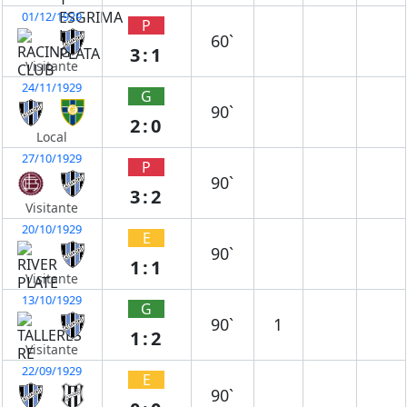
01/12/1929
P
60`
3:1
Visitante
24/11/1929
G
90`
2:0
Local
27/10/1929
P
90`
3:2
Visitante
20/10/1929
E
90`
1:1
Visitante
13/10/1929
G
90`
1
1:2
Visitante
22/09/1929
E
90`