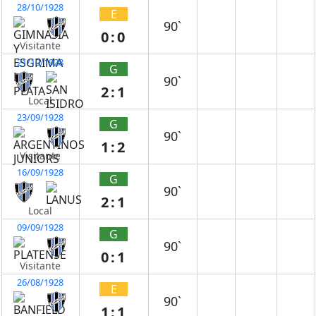
28/10/1928
E
90`
0:0
Visitante
21/10/1928
G
90`
2:1
Local
23/09/1928
G
90`
1:2
Visitante
16/09/1928
G
90`
2:1
Local
09/09/1928
G
90`
0:1
Visitante
26/08/1928
E
90`
1:1