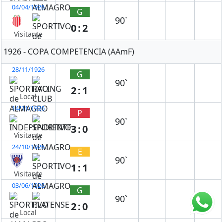
04/04/1926
G
90`
0:2
Visitante
1926 - COPA COMPETENCIA (AAmF)
28/11/1926
G
90`
2:1
Local
14/11/1926
P
90`
3:0
Visitante
24/10/1926
E
90`
1:1
Visitante
03/06/1926
G
90`
2:0
Local