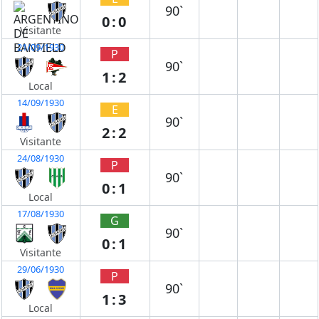
90`
0:0
Visitante
21/09/1930
P
90`
1:2
Local
14/09/1930
E
90`
2:2
Visitante
24/08/1930
P
90`
0:1
Local
17/08/1930
G
90`
0:1
Visitante
29/06/1930
P
90`
1:3
Local