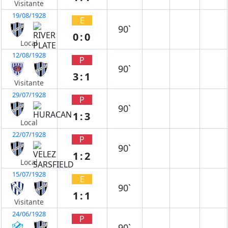
Visitante
19/08/1928
E
90`
0:0
Local
12/08/1928
P
90`
3:1
Visitante
29/07/1928
P
90`
1:3
Local
22/07/1928
P
90`
1:2
Local
15/07/1928
E
90`
1:1
Visitante
24/06/1928
P
90`