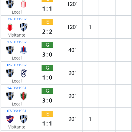
120`
1:1
Local
31/01/1932
E
120`
1
2:2
Visitante
17/01/1932
G
40`
3:0
Local
09/01/1932
G
90`
1:0
Local
14/06/1931
G
90`
3:0
Local
07/06/1931
E
90`
1
1:1
Visitante