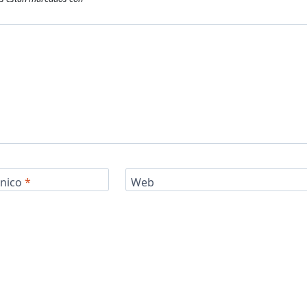
ónico
*
Web