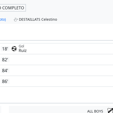
O COMPLETO
oto)
DESTAILLATS Celestino
Gol
18'
Ruiz
82'
84'
86'
ALL BOYS