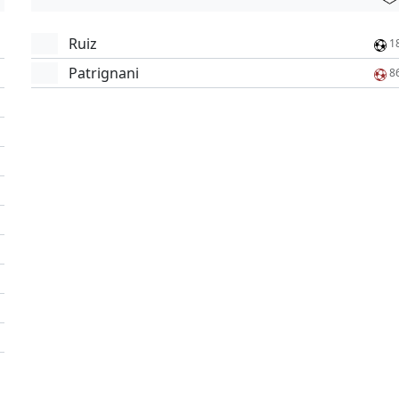
Ruiz
1
Patrignani
8
'
'