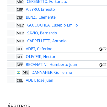
CERESETTO, Fortunato
ARQ
VIEYRO, Ernesto
DEF
BENZI, Clemente
DEF
GOICOCHEA, Eusebio Emilio
MED
SAVIO, Bernardo
MED
CAPPELLETTI, Antonio
MED
ADET, Ceferino
DEL
70
OLIVIERI, Hector
DEL
RECANATINI, Humberto Juan
DEF
22
DANNAHER, Guillermo
DEL
ADET, José Juan
DEL
ÁRBITROS