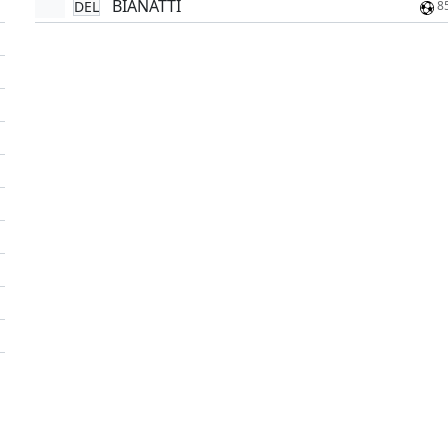
BIANATTI
DEL
8
'
'