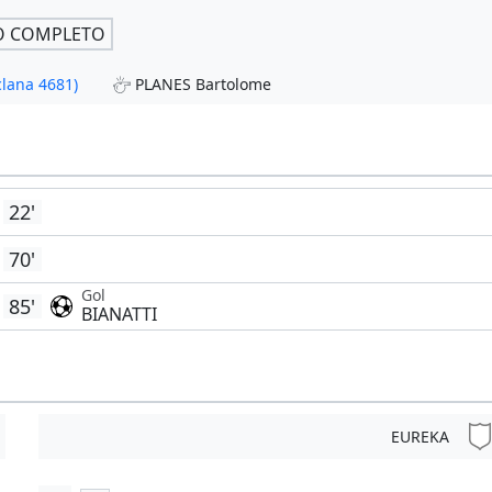
O COMPLETO
clana 4681)
PLANES Bartolome
22'
70'
Gol
85'
BIANATTI
EUREKA