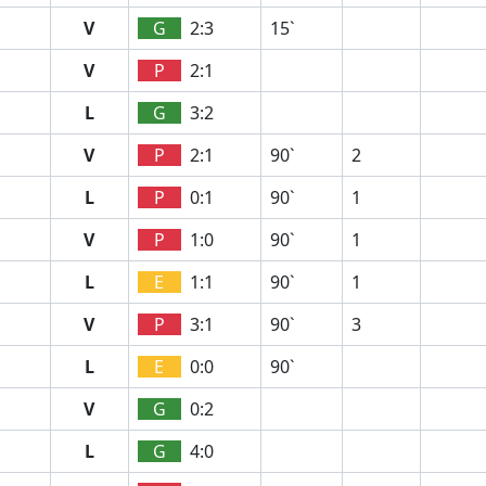
V
G
2:3
15`
V
P
2:1
L
G
3:2
V
P
2:1
90`
2
L
P
0:1
90`
1
V
P
1:0
90`
1
L
E
1:1
90`
1
V
P
3:1
90`
3
L
E
0:0
90`
V
G
0:2
L
G
4:0