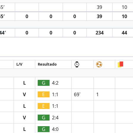
5′
39
10
5′
0
0
0
39
10
44′
0
0
0
234
44
L/V
Resultado
L
G
4:2
V
E
1:1
69`
1
L
E
1:1
V
G
2:4
L
G
4:0