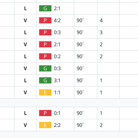
L
G
2:1
V
P
4:2
90`
4
L
P
0:3
90`
3
V
P
2:1
90`
2
L
P
0:2
90`
2
V
G
0:3
90`
L
G
3:1
90`
1
V
E
1:1
90`
1
L
P
0:1
90`
1
V
E
2:2
90`
2