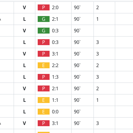
V
P
2:0
90`
2
L
G
2:1
90`
1
A
V
G
0:3
90`
L
P
0:3
90`
3
V
P
3:1
90`
3
L
E
2:2
90`
2
L
P
1:3
90`
3
V
P
2:1
90`
2
L
E
1:1
90`
1
L
E
0:0
90`
V
P
3:1
90`
3
A