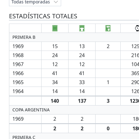
ESTADÍSTICAS TOTALES
PRIMERA B
1969
15
13
2
125
1968
24
24
216
1967
12
12
104
1966
41
41
369
1965
34
33
1
290
1964
14
14
126
140
137
3
123
COPA ARGENTINA
1969
2
2
18
2
2
0
18
PRIMERA C