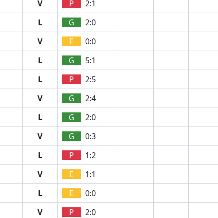
V
P
2:1
L
G
2:0
V
E
0:0
L
G
5:1
L
P
2:5
V
G
2:4
L
G
2:0
V
G
0:3
L
P
1:2
V
E
1:1
L
E
0:0
V
P
2:0