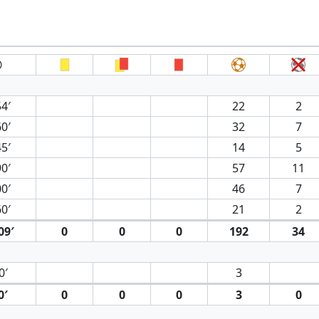
4′
22
2
0′
32
7
5′
14
5
0′
57
11
0′
46
7
0′
21
2
09′
0
0
0
192
34
0′
3
0′
0
0
0
3
0