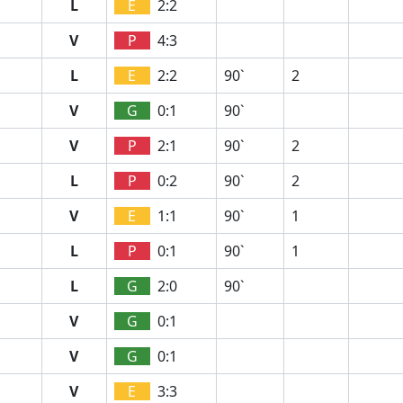
L
E
2:2
V
P
4:3
L
E
2:2
90`
2
V
G
0:1
90`
V
P
2:1
90`
2
L
P
0:2
90`
2
V
E
1:1
90`
1
L
P
0:1
90`
1
L
G
2:0
90`
V
G
0:1
V
G
0:1
V
E
3:3