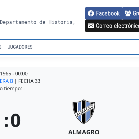
Facebook
Gr
Departamento de Historia,
Correo electrónic
S
JUGADORES
/1965
-
00:00
MERA B
| FECHA 33
o tiempo: -
1
:
0
ALMAGRO