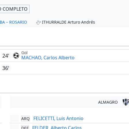
O COMPLETO
OBA – ROSARIO
ITHURRALDE Arturo Andrés
Gol
24'
MACHAO, Carlos Alberto
36'
ALMAGRO
FELICETTI, Luis Antonio
ARQ
'
FELDER, Alberto Carlos
DEF