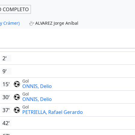
O COMPLETO
y Crámer)
ALVAREZ Jorge Aníbal
2'
9'
Gol
15'
ONNIS, Delio
Gol
30'
ONNIS, Delio
Gol
37'
PETRIELLA, Rafael Gerardo
42'