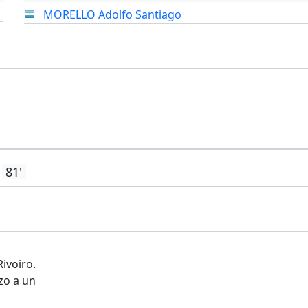
MORELLO Adolfo Santiago
81'
ivoiro.
zo a un