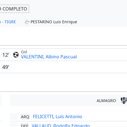
O COMPLETO
a - TIGRE
PESTARINO Luis Enrique
Gol
12'
VALENTINI, Albino Pascual
49'
ALMAGRO
FELICETTI, Luis Antonio
ARQ
'
VALLAUD, Rodolfo Edgardo
DEF