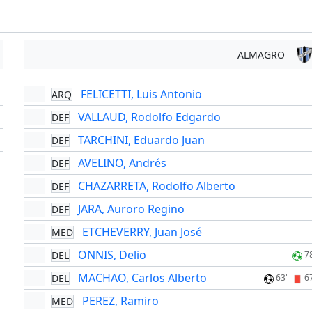
ALMAGRO
FELICETTI, Luis Antonio
ARQ
'
VALLAUD, Rodolfo Edgardo
DEF
'
TARCHINI, Eduardo Juan
DEF
'
AVELINO, Andrés
DEF
CHAZARRETA, Rodolfo Alberto
DEF
JARA, Auroro Regino
DEF
ETCHEVERRY, Juan José
MED
ONNIS, Delio
DEL
7
MACHAO, Carlos Alberto
DEL
63'
6
PEREZ, Ramiro
MED