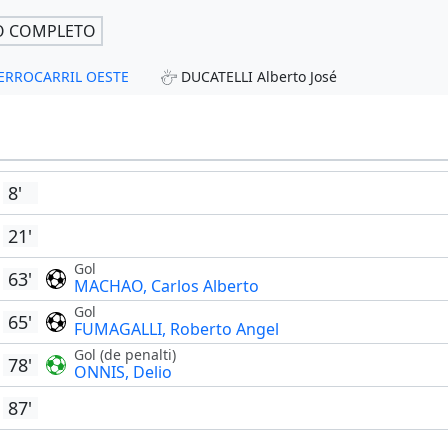
O COMPLETO
- FERROCARRIL OESTE
DUCATELLI Alberto José
8'
21'
Gol
63'
MACHAO, Carlos Alberto
Gol
65'
FUMAGALLI, Roberto Angel
Gol (de penalti)
78'
ONNIS, Delio
87'