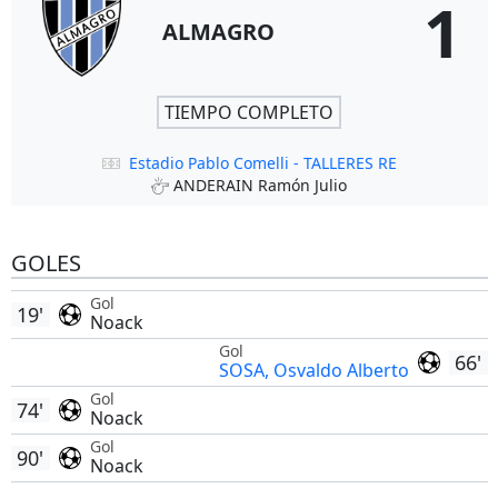
1
ALMAGRO
TIEMPO COMPLETO
Estadio Pablo Comelli - TALLERES RE
ANDERAIN Ramón Julio
GOLES
Gol
19'
Noack
Gol
66'
SOSA, Osvaldo Alberto
Gol
74'
Noack
Gol
90'
Noack