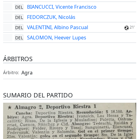
BIANCUCCI, Vicente Francisco
DEL
FEDORCZUK, Nicolás
DEL
VALENTINI, Albino Pascual
DEL
21'
SALOMON, Heever Lupes
DEL
ÁRBITROS
Agra
Árbitro:
SUMARIO DEL PARTIDO