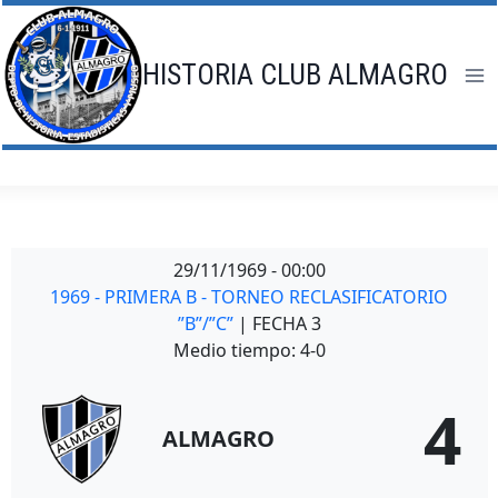
Saltar
al
contenido
HISTORIA CLUB ALMAGRO
29/11/1969
-
00:00
1969 - PRIMERA B - TORNEO RECLASIFICATORIO
”B”/”C”
| FECHA 3
Medio tiempo: 4-0
4
ALMAGRO