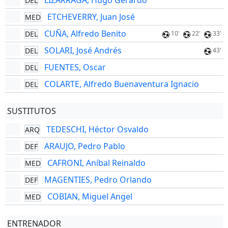
LIZARRAGA, Hugo Gerardo
DEL
ETCHEVERRY, Juan José
MED
CUÑA, Alfredo Benito
DEL
10'
22'
33'
SOLARI, José Andrés
DEL
43'
FUENTES, Oscar
DEL
COLARTE, Alfredo Buenaventura Ignacio
DEL
SUSTITUTOS
TEDESCHI, Héctor Osvaldo
ARQ
ARAUJO, Pedro Pablo
DEF
CAFRONI, Aníbal Reinaldo
MED
MAGENTIES, Pedro Orlando
DEF
COBIAN, Miguel Angel
MED
ENTRENADOR