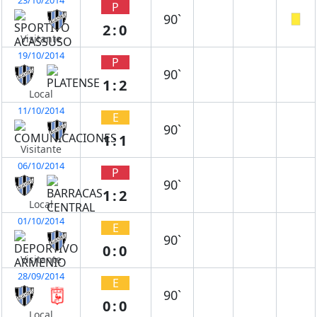
P
90`
2:0
Visitante
19/10/2014
P
90`
1:2
Local
11/10/2014
E
90`
1:1
Visitante
06/10/2014
P
90`
1:2
Local
01/10/2014
E
90`
0:0
Visitante
28/09/2014
E
90`
0:0
Local