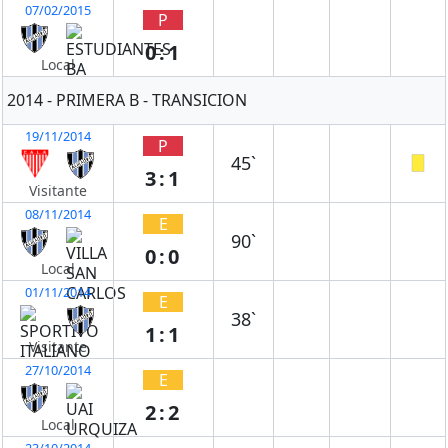
07/02/2015
P
0:1
Local
2014 - PRIMERA B - TRANSICION
19/11/2014
P
45`
3:1
Visitante
08/11/2014
E
90`
0:0
Local
01/11/2014
E
38`
1:1
Visitante
27/10/2014
E
2:2
Local
23/10/2014