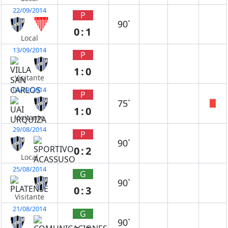
22/09/2014
P
90`
0:1
Local
13/09/2014
P
1:0
Visitante
01/09/2014
P
75`
1:0
Visitante
29/08/2014
P
90`
0:2
Local
25/08/2014
G
90`
0:3
Visitante
21/08/2014
G
90`