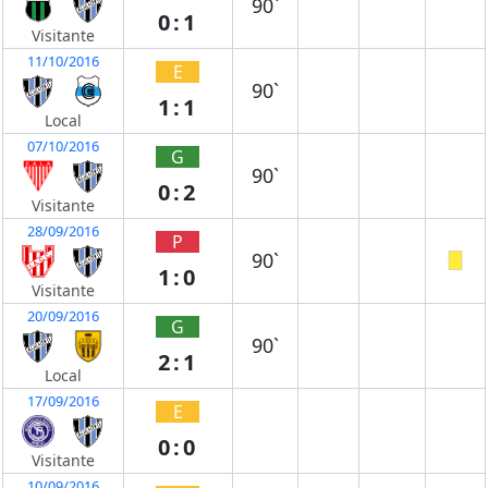
90`
0:1
Visitante
11/10/2016
E
90`
1:1
Local
07/10/2016
G
90`
0:2
Visitante
28/09/2016
P
90`
1:0
Visitante
20/09/2016
G
90`
2:1
Local
17/09/2016
E
0:0
Visitante
10/09/2016