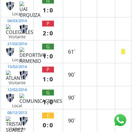
G
1:0
Local
04/03/2014
P
2:0
Visitante
21/02/2014
G
61`
1:0
Local
15/02/2014
P
90`
1:0
Visitante
12/02/2014
G
90`
1:0
Local
08/12/2013
E
90`
0:0
Visitante