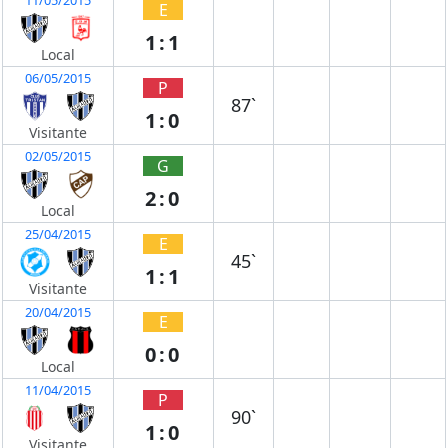
E
1:1
Local
06/05/2015
P
87`
1:0
Visitante
02/05/2015
G
2:0
Local
25/04/2015
E
45`
1:1
Visitante
20/04/2015
E
0:0
Local
11/04/2015
P
90`
1:0
Visitante