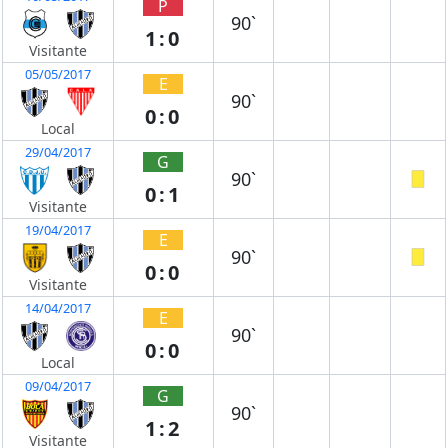
P
90`
1:0
Visitante
05/05/2017
E
90`
0:0
Local
29/04/2017
G
90`
0:1
Visitante
19/04/2017
E
90`
0:0
Visitante
14/04/2017
E
90`
0:0
Local
09/04/2017
G
90`
1:2
Visitante