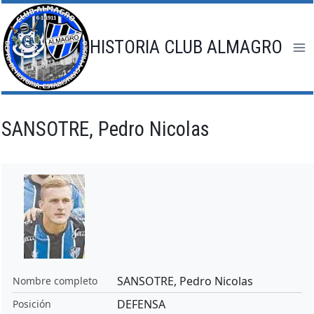
Saltar
al
contenido
HISTORIA CLUB ALMAGRO
SANSOTRE, Pedro Nicolas
SANSOTRE, Pedro Nicolas
Nombre completo
DEFENSA
Posición