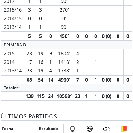
2017
1
1
90′
2015/16
3
3
270′
2014/15
0
0
0′
2013/14
1
1
90′
5
5
0
450′
0
0
0
0 (0)
0
0
PRIMERA B
2015
28
19
9
1804′
4
2014
17
16
1
1418′
2
1
2013/14
23
19
4
1738′
1
68
54
14
4960′
7
0
1
0 (0)
0
0
Totales:
139
115
24
10598′
23
1
1
0 (0)
0
0
ÚLTIMOS PARTIDOS
Fecha
Resultado