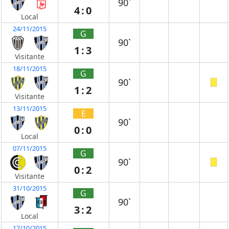
90`
4:0
Local
24/11/2015
G
90`
1:3
Visitante
18/11/2015
G
90`
1:2
Visitante
13/11/2015
E
90`
0:0
Local
07/11/2015
G
90`
0:2
Visitante
31/10/2015
G
90`
3:2
Local
17/10/2015