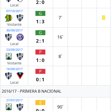
2:0
Local
07/10/2017
G
7`
1:3
Visitante
30/09/2017
G
16`
2:1
Local
23/09/2017
P
8`
1:0
Visitante
16/09/2017
P
0:1
Local
2016/17 - PRIMERA B NACIONAL
27/07/2017
E
90`
0:0