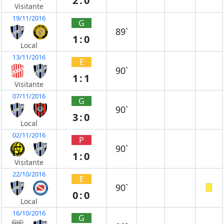
2:0
Visitante
19/11/2016
G
89`
1:0
Local
13/11/2016
E
90`
1:1
Visitante
07/11/2016
G
90`
3:0
Local
02/11/2016
P
90`
1:0
Visitante
22/10/2016
E
90`
0:0
Local
16/10/2016
G