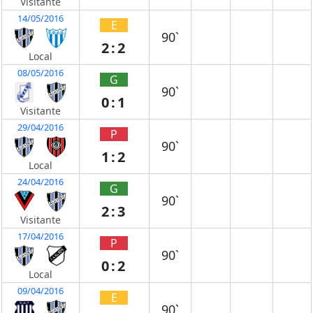
Visitante
14/05/2016
E
90`
2:2
Local
08/05/2016
G
90`
0:1
Visitante
29/04/2016
P
90`
1:2
Local
24/04/2016
G
90`
2:3
Visitante
17/04/2016
P
90`
0:2
Local
09/04/2016
E
90`