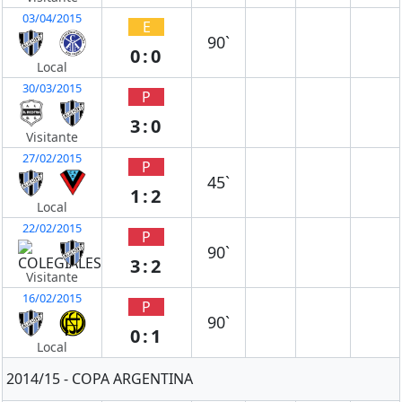
03/04/2015
E
90`
0:0
Local
30/03/2015
P
3:0
Visitante
27/02/2015
P
45`
1:2
Local
22/02/2015
P
90`
3:2
Visitante
16/02/2015
P
90`
0:1
Local
2014/15 - COPA ARGENTINA