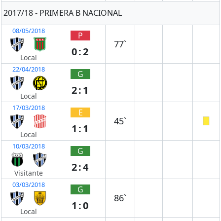
2017/18 - PRIMERA B NACIONAL
08/05/2018
P
77`
0:2
Local
22/04/2018
G
2:1
Local
17/03/2018
E
45`
1:1
Local
10/03/2018
G
2:4
Visitante
03/03/2018
G
86`
1:0
Local