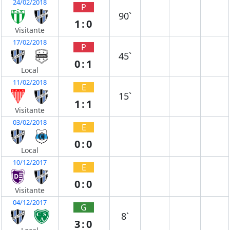
24/02/2018
P
90`
1:0
Visitante
17/02/2018
P
45`
0:1
Local
11/02/2018
E
15`
1:1
Visitante
03/02/2018
E
0:0
Local
10/12/2017
E
0:0
Visitante
04/12/2017
G
8`
3:0