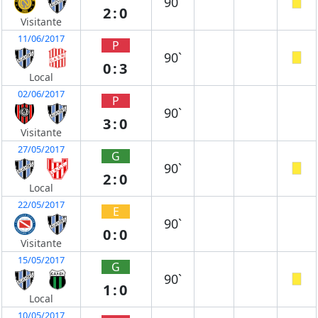
90`
2:0
Visitante
11/06/2017
P
90`
0:3
Local
02/06/2017
P
90`
3:0
Visitante
27/05/2017
G
90`
2:0
Local
22/05/2017
E
90`
0:0
Visitante
15/05/2017
G
90`
1:0
Local
10/05/2017