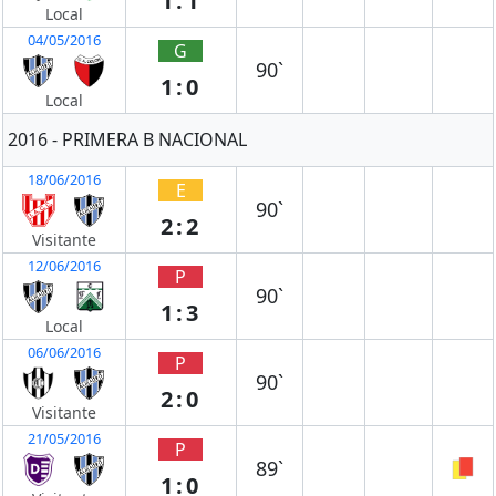
1:1
Local
04/05/2016
G
90`
1:0
Local
2016 - PRIMERA B NACIONAL
18/06/2016
E
90`
2:2
Visitante
12/06/2016
P
90`
1:3
Local
06/06/2016
P
90`
2:0
Visitante
21/05/2016
P
89`
1:0