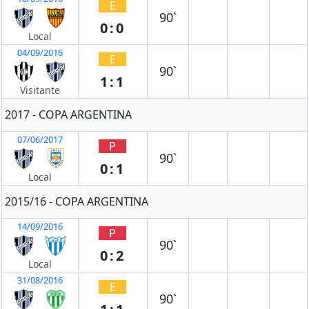
E
90`
0:0
Local
04/09/2016
E
90`
1:1
Visitante
2017 - COPA ARGENTINA
07/06/2017
P
90`
0:1
Local
2015/16 - COPA ARGENTINA
14/09/2016
P
90`
0:2
Local
31/08/2016
E
90`