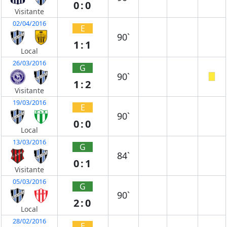
0:0
Visitante
02/04/2016
E
90`
1:1
Local
26/03/2016
G
90`
1:2
Visitante
19/03/2016
E
90`
0:0
Local
13/03/2016
G
84`
0:1
Visitante
05/03/2016
G
90`
2:0
Local
28/02/2016
E