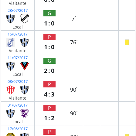
Visitante
23/07/2017
G
7`
1:0
Local
16/07/2017
P
76`
1:0
Visitante
11/07/2017
G
2:0
Local
08/07/2017
P
90`
4:3
Visitante
01/07/2017
P
90`
1:2
Local
17/06/2017
P