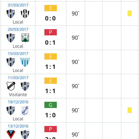
31/03/2017
E
90`
0:0
Local
20/03/2017
P
90`
0:1
Local
15/03/2017
E
90`
1:1
Local
11/03/2017
E
90`
1:1
Visitante
19/12/2016
G
90`
1:0
Local
13/12/2016
P
90`