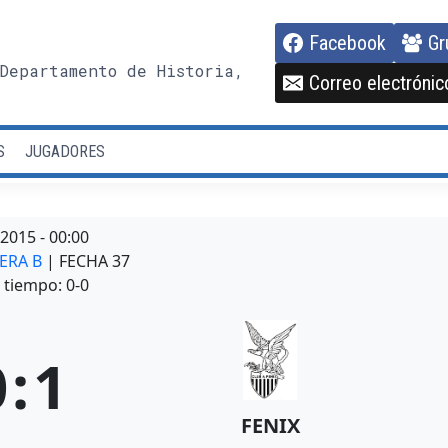
Facebook
Gr
Departamento de Historia,
Correo electrónic
S
JUGADORES
/2015
-
00:00
MERA B
| FECHA 37
tiempo: 0-0
0
:
1
FENIX