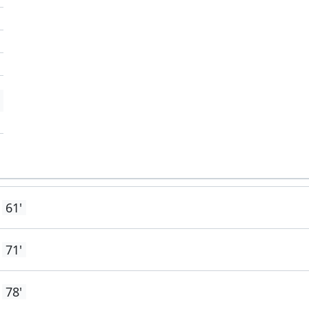
'
'
61'
71'
78'