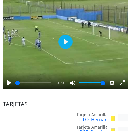
Play
01:01
Play
Mute
Settings
Ent
full
TARJETAS
Tarjeta Amarilla
LILLO, Hernan
Tarjeta Amarilla