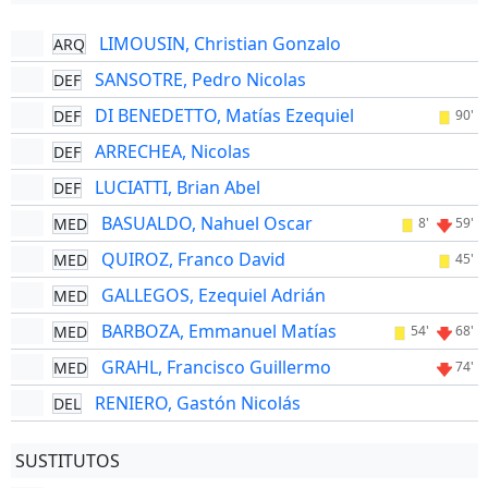
LIMOUSIN, Christian Gonzalo
ARQ
SANSOTRE, Pedro Nicolas
DEF
DI BENEDETTO, Matías Ezequiel
DEF
90'
ARRECHEA, Nicolas
DEF
LUCIATTI, Brian Abel
DEF
BASUALDO, Nahuel Oscar
MED
8'
59'
QUIROZ, Franco David
MED
45'
GALLEGOS, Ezequiel Adrián
MED
BARBOZA, Emmanuel Matías
MED
54'
68'
GRAHL, Francisco Guillermo
MED
74'
RENIERO, Gastón Nicolás
DEL
SUSTITUTOS