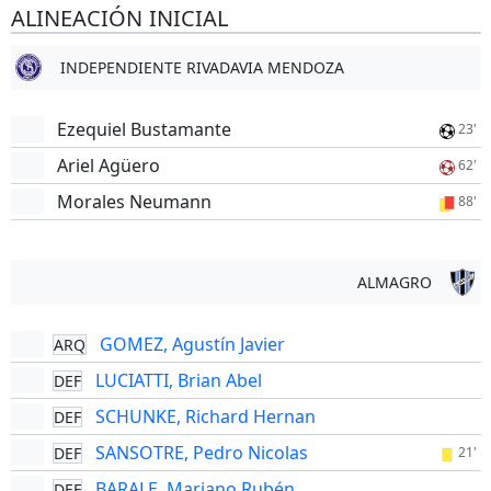
ALINEACIÓN INICIAL
INDEPENDIENTE RIVADAVIA MENDOZA
Ezequiel Bustamante
23'
Ariel Agüero
62'
Morales Neumann
88'
ALMAGRO
GOMEZ, Agustín Javier
ARQ
LUCIATTI, Brian Abel
DEF
SCHUNKE, Richard Hernan
DEF
SANSOTRE, Pedro Nicolas
DEF
21'
BARALE, Mariano Rubén
DEF