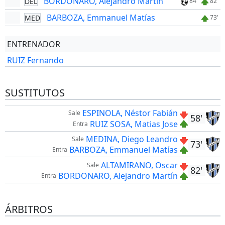
BORDONARO, Alejandro Martín
DEL
84'
82'
BARBOZA, Emmanuel Matías
MED
73'
ENTRENADOR
RUIZ Fernando
SUSTITUTOS
ESPINOLA, Néstor Fabián
Sale
58'
RUIZ SOSA, Matias Jose
Entra
MEDINA, Diego Leandro
Sale
73'
BARBOZA, Emmanuel Matías
Entra
ALTAMIRANO, Oscar
Sale
82'
BORDONARO, Alejandro Martín
Entra
ÁRBITROS