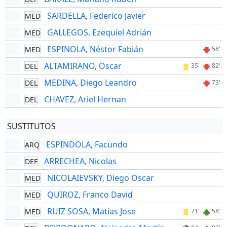
SARDELLA, Federico Javier
MED
GALLEGOS, Ezequiel Adrián
MED
ESPINOLA, Néstor Fabián
MED
58'
ALTAMIRANO, Oscar
DEL
35'
82'
MEDINA, Diego Leandro
DEL
73'
CHAVEZ, Ariel Hernan
DEL
SUSTITUTOS
ESPINDOLA, Facundo
ARQ
ARRECHEA, Nicolas
DEF
NICOLAIEVSKY, Diego Oscar
MED
QUIROZ, Franco David
MED
RUIZ SOSA, Matias Jose
MED
71'
58'