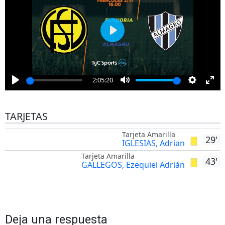
Play
2:05:20
Play
Mute
Settings
Ent
full
TARJETAS
Tarjeta Amarilla
29'
IGLESIAS, Adrian
Tarjeta Amarilla
43'
GALLEGOS, Ezequiel Adrián
Deja una respuesta