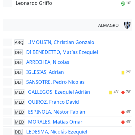
Leonardo Griffo
10'
ALMAGRO
LIMOUSIN, Christian Gonzalo
ARQ
DI BENEDETTO, Matías Ezequiel
DEF
ARRECHEA, Nicolas
DEF
IGLESIAS, Adrian
DEF
29'
SANSOTRE, Pedro Nicolas
DEF
GALLEGOS, Ezequiel Adrián
MED
43'
78'
QUIROZ, Franco David
MED
ESPINOLA, Néstor Fabián
MED
45'
MORALES, Matías Omar
MED
45'
LEDESMA, Nicolás Ezequiel
DEL