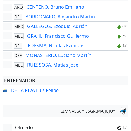
CENTENO, Bruno Emiliano
ARQ
BORDONARO, Alejandro Martín
DEL
GALLEGOS, Ezequiel Adrián
MED
68'
GRAHL, Francisco Guillermo
MED
79'
LEDESMA, Nicolás Ezequiel
DEL
45'
MONASTERIO, Luciano Martín
DEF
RUIZ SOSA, Matias Jose
MED
ENTRENADOR
DE LA RIVA Luis Felipe
GIMNASIA Y ESGRIMA JUJUY
Olmedo
15'