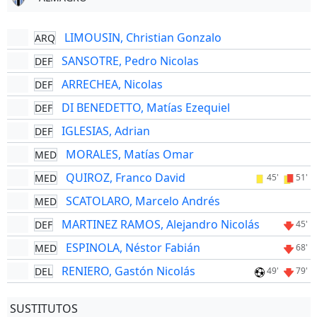
LIMOUSIN, Christian Gonzalo
ARQ
SANSOTRE, Pedro Nicolas
DEF
ARRECHEA, Nicolas
DEF
DI BENEDETTO, Matías Ezequiel
DEF
IGLESIAS, Adrian
DEF
MORALES, Matías Omar
MED
QUIROZ, Franco David
MED
45'
51'
SCATOLARO, Marcelo Andrés
MED
MARTINEZ RAMOS, Alejandro Nicolás
DEF
45'
ESPINOLA, Néstor Fabián
MED
68'
RENIERO, Gastón Nicolás
DEL
49'
79'
SUSTITUTOS