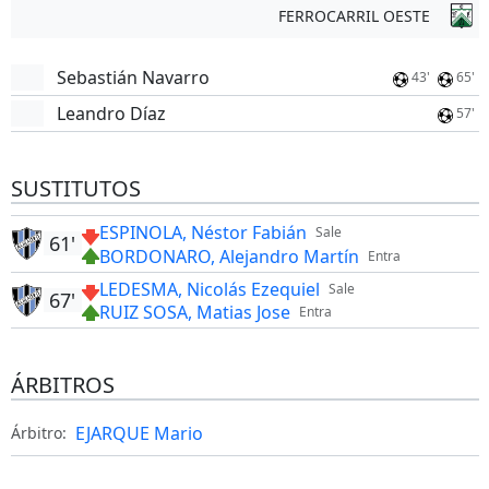
FERROCARRIL OESTE
Sebastián Navarro
43'
65'
Leandro Díaz
57'
SUSTITUTOS
ESPINOLA, Néstor Fabián
Sale
61'
BORDONARO, Alejandro Martín
Entra
LEDESMA, Nicolás Ezequiel
Sale
67'
RUIZ SOSA, Matias Jose
Entra
ÁRBITROS
EJARQUE Mario
Árbitro: