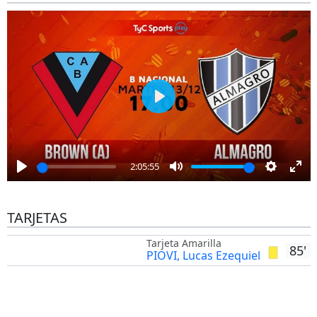
Play
2:05:55
Play
Mute
Settings
Ent
full
TARJETAS
Tarjeta Amarilla
85'
PIOVI, Lucas Ezequiel