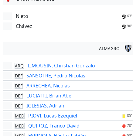
Nieto
63'
Chávez
90'
ALMAGRO
LIMOUSIN, Christian Gonzalo
ARQ
SANSOTRE, Pedro Nicolas
DEF
ARRECHEA, Nicolas
DEF
LUCIATTI, Brian Abel
DEF
IGLESIAS, Adrian
DEF
PIOVI, Lucas Ezequiel
MED
85'
QUIROZ, Franco David
MED
70'
ESPINOLA, Néstor Fabián
MED
53'