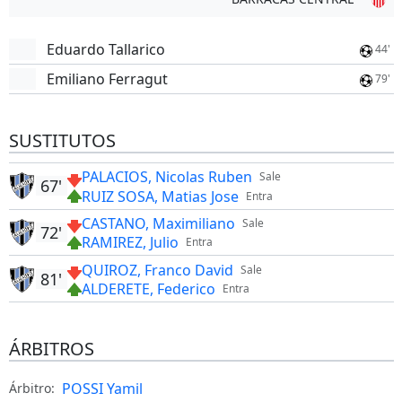
Eduardo Tallarico
44'
Emiliano Ferragut
79'
SUSTITUTOS
PALACIOS, Nicolas Ruben
Sale
67'
RUIZ SOSA, Matias Jose
Entra
CASTANO, Maximiliano
Sale
72'
RAMIREZ, Julio
Entra
QUIROZ, Franco David
Sale
81'
ALDERETE, Federico
Entra
ÁRBITROS
POSSI Yamil
Árbitro: