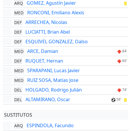
GOMEZ, Agustín Javier
ARQ
RONCONI, Emiliano Alexis
MED
ARRECHEA, Nicolas
DEF
LUCIATTI, Brian Abel
DEF
ESQUIVEL GONZALEZ, Oalso
DEF
ARCE, Damian
MED
84'
RUQUET, Hernan
DEF
60'
SPARAPANI, Lucas Javier
MED
RUIZ SOSA, Matias Jose
MED
HOLGADO, Rodrigo Julián
DEL
74'
ALTAMIRANO, Oscar
DEL
58'
SUSTITUTOS
ESPINDOLA, Facundo
ARQ