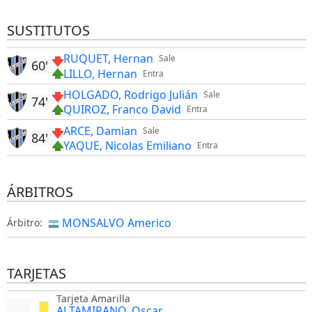
SUSTITUTOS
RUQUET, Hernan
Sale
60'
LILLO, Hernan
Entra
HOLGADO, Rodrigo Julián
Sale
74'
QUIROZ, Franco David
Entra
ARCE, Damian
Sale
84'
YAQUE, Nicolas Emiliano
Entra
ÁRBITROS
MONSALVO Americo
Árbitro:
TARJETAS
Tarjeta Amarilla
ALTAMIRANO, Oscar