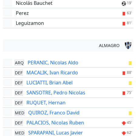
Nicolás Bauchet
19'
Perez
63'
Leguizamon
81'
ALMAGRO
PERANIC, Nicolas Aldo
ARQ
MACALIK, Ivan Ricardo
DEF
88'
LUCIATTI, Brian Abel
DEF
SANSOTRE, Pedro Nicolas
DEF
75'
RUQUET, Hernan
DEF
QUIROZ, Franco David
MED
PALACIOS, Nicolas Ruben
DEF
45'
SPARAPANI, Lucas Javier
MED
62'