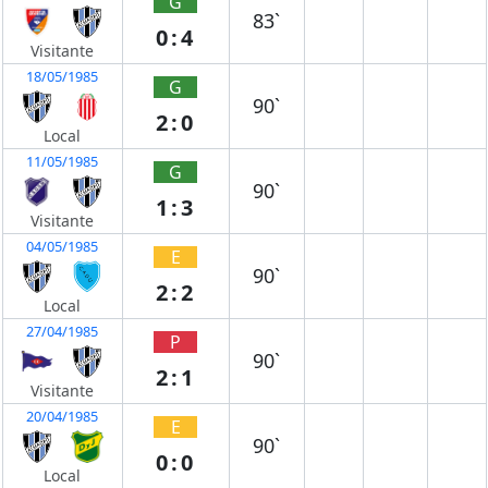
G
83`
0:4
Visitante
18/05/1985
G
90`
2:0
Local
11/05/1985
G
90`
1:3
Visitante
04/05/1985
E
90`
2:2
Local
27/04/1985
P
90`
2:1
Visitante
20/04/1985
E
90`
0:0
Local