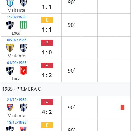
90`
1:1
Visitante
15/02/1986
E
90`
1:1
Local
08/02/1986
P
1:0
Visitante
01/02/1986
P
90`
1:2
Local
1985 - PRIMERA C
21/12/1985
P
90`
4:2
Visitante
18/12/1985
E
90`