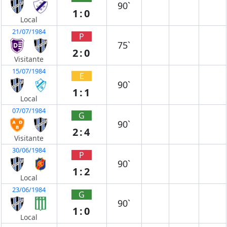
90`
1:0
Local
21/07/1984
P
75`
2:0
Visitante
15/07/1984
E
90`
1:1
Local
07/07/1984
G
90`
2:4
Visitante
30/06/1984
P
90`
1:2
Local
23/06/1984
G
90`
1:0
Local