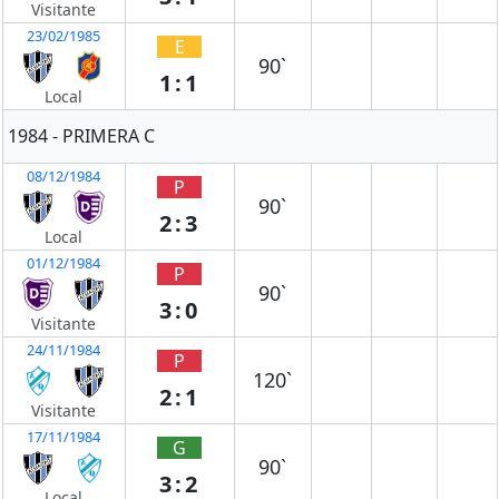
Visitante
23/02/1985
E
90`
1:1
Local
1984 - PRIMERA C
08/12/1984
P
90`
2:3
Local
01/12/1984
P
90`
3:0
Visitante
24/11/1984
P
120`
2:1
Visitante
17/11/1984
G
90`
3:2
Local