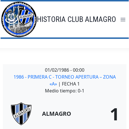
Saltar
al
contenido
HISTORIA CLUB ALMAGRO
01/02/1986
-
00:00
1986 - PRIMERA C - TORNEO APERTURA – ZONA
«A»
| FECHA 1
Medio tiempo: 0-1
1
ALMAGRO