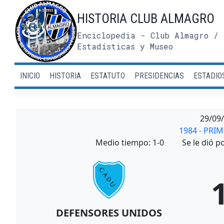
Saltar
HISTORIA CLUB ALMAGRO
al
contenido
Enciclopedia - Club Almagro / 
Estadísticas y Museo
INICIO
HISTORIA
ESTATUTO
PRESIDENCIAS
ESTADIO
29/09
1984 - PRI
Medio tiempo: 1-0
Se le dió 
DEFENSORES UNIDOS