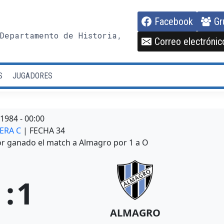
Facebook
Gr
Departamento de Historia,
Correo electrónic
S
JUGADORES
/1984
-
00:00
MERA C
| FECHA 34
por ganado el match a Almagro por 1 a O
1
:
1
ALMAGRO