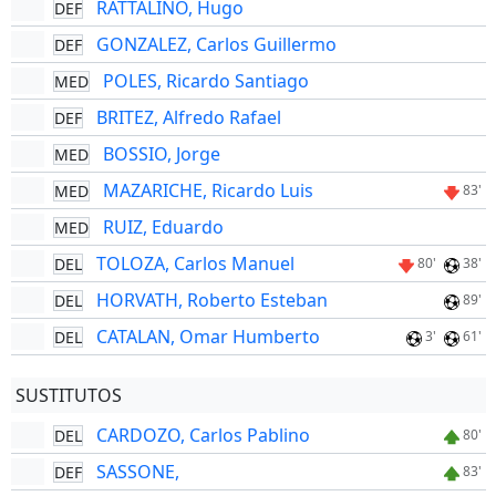
RATTALINO, Hugo
DEF
GONZALEZ, Carlos Guillermo
DEF
POLES, Ricardo Santiago
MED
BRITEZ, Alfredo Rafael
DEF
BOSSIO, Jorge
MED
MAZARICHE, Ricardo Luis
MED
83'
RUIZ, Eduardo
MED
TOLOZA, Carlos Manuel
DEL
80'
38'
HORVATH, Roberto Esteban
DEL
89'
CATALAN, Omar Humberto
DEL
3'
61'
SUSTITUTOS
CARDOZO, Carlos Pablino
DEL
80'
SASSONE,
DEF
83'