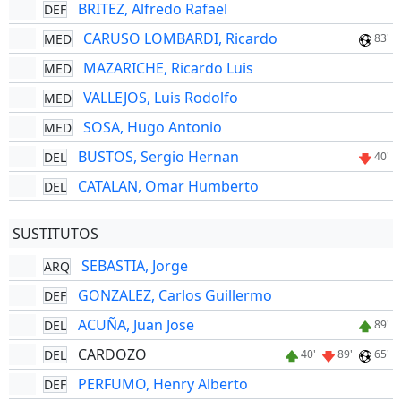
BRITEZ, Alfredo Rafael
DEF
CARUSO LOMBARDI, Ricardo
MED
83'
MAZARICHE, Ricardo Luis
MED
VALLEJOS, Luis Rodolfo
MED
SOSA, Hugo Antonio
MED
BUSTOS, Sergio Hernan
DEL
40'
CATALAN, Omar Humberto
DEL
SUSTITUTOS
SEBASTIA, Jorge
ARQ
GONZALEZ, Carlos Guillermo
DEF
ACUÑA, Juan Jose
DEL
89'
CARDOZO
DEL
40'
89'
65'
PERFUMO, Henry Alberto
DEF