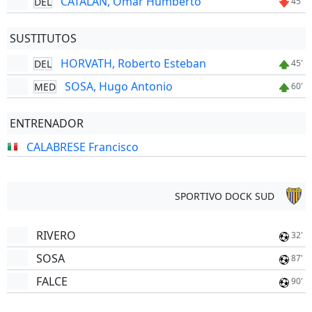
CATALAN, Omar Humberto
DEL
45'
SUSTITUTOS
HORVATH, Roberto Esteban
DEL
45'
SOSA, Hugo Antonio
MED
60'
ENTRENADOR
CALABRESE Francisco
SPORTIVO DOCK SUD
RIVERO
32'
SOSA
87'
FALCE
90'