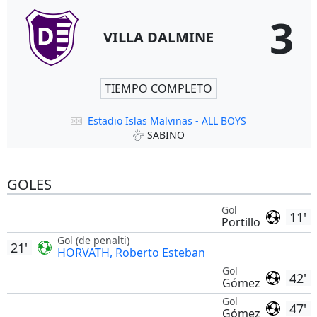
3
VILLA DALMINE
TIEMPO COMPLETO
Estadio Islas Malvinas - ALL BOYS
SABINO
GOLES
Gol
11'
Portillo
Gol (de penalti)
21'
HORVATH, Roberto Esteban
Gol
42'
Gómez
Gol
47'
Gómez