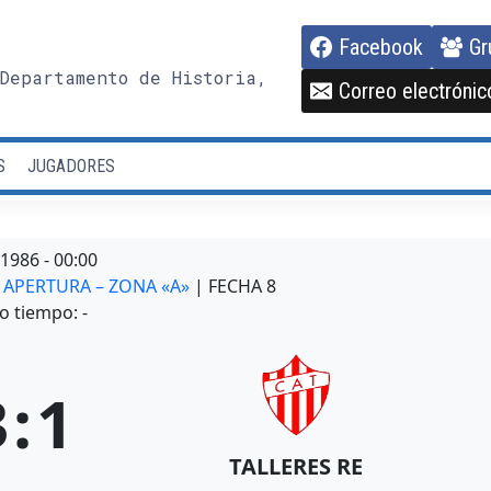
Facebook
Gr
Departamento de Historia,
Correo electrónic
S
JUGADORES
/1986
-
00:00
O APERTURA – ZONA «A»
| FECHA 8
o tiempo: -
3
:
1
TALLERES RE