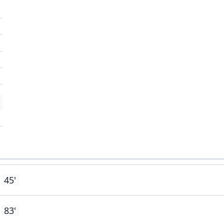
'
'
45'
83'