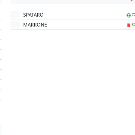
SPATARO
7
MARRONE
8
'
'
'
'
'