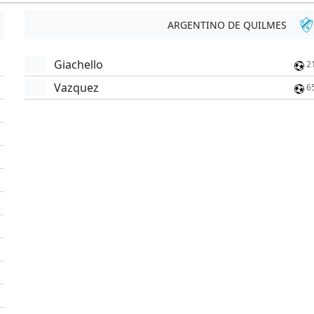
ARGENTINO DE QUILMES
Giachello
2
Vazquez
6
'
'
'
'
'