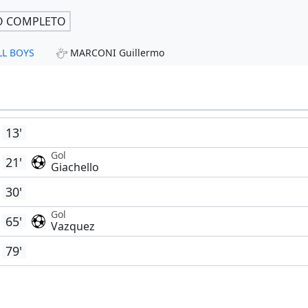
O COMPLETO
ALL BOYS
MARCONI Guillermo
13'
Gol
21'
Giachello
30'
Gol
65'
Vazquez
79'