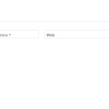
ónico
*
Web