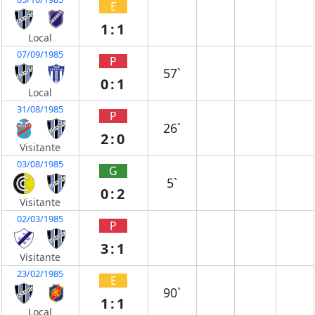
E
1:1
Local
07/09/1985
P
57`
0:1
Local
31/08/1985
P
26`
2:0
Visitante
03/08/1985
G
5`
0:2
Visitante
02/03/1985
P
3:1
Visitante
23/02/1985
E
90`
1:1
Local