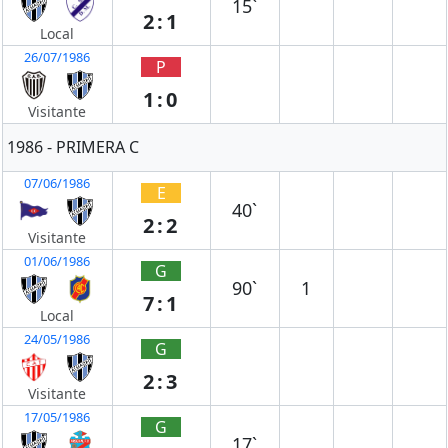
15`
2:1
Local
26/07/1986
P
1:0
Visitante
1986 - PRIMERA C
07/06/1986
E
40`
2:2
Visitante
01/06/1986
G
90`
1
7:1
Local
24/05/1986
G
2:3
Visitante
17/05/1986
G
17`