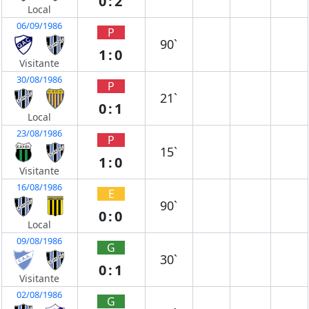
0:2
Local
06/09/1986
P
90`
1:0
Visitante
30/08/1986
P
21`
0:1
Local
23/08/1986
P
15`
1:0
Visitante
16/08/1986
E
90`
0:0
Local
09/08/1986
G
30`
0:1
Visitante
02/08/1986
G