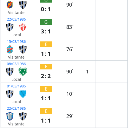
90`
0:1
Visitante
22/03/1986
G
83`
3:1
Local
15/03/1986
E
76`
1:1
Visitante
08/03/1986
E
90`
1
2:2
Local
01/03/1986
E
10`
1:1
Local
22/02/1986
E
29`
1:1
Visitante