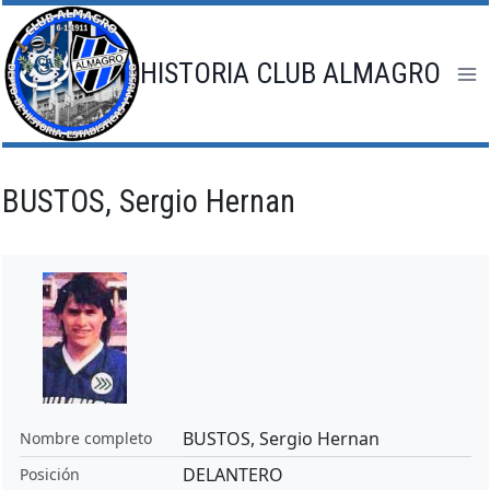
Saltar
al
contenido
HISTORIA CLUB ALMAGRO
BUSTOS, Sergio Hernan
BUSTOS, Sergio Hernan
Nombre completo
DELANTERO
Posición