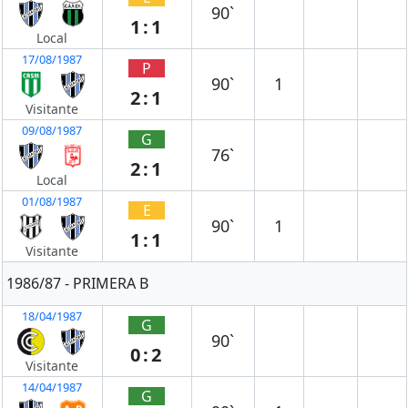
90`
1:1
Local
17/08/1987
P
90`
1
2:1
Visitante
09/08/1987
G
76`
2:1
Local
01/08/1987
E
90`
1
1:1
Visitante
1986/87 - PRIMERA B
18/04/1987
G
90`
0:2
Visitante
14/04/1987
G