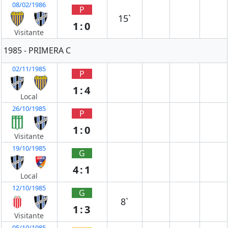
08/02/1986
P
15`
1:0
Visitante
1985 - PRIMERA C
02/11/1985
P
1:4
Local
26/10/1985
P
1:0
Visitante
19/10/1985
G
4:1
Local
12/10/1985
G
8`
1:3
Visitante
05/10/1985