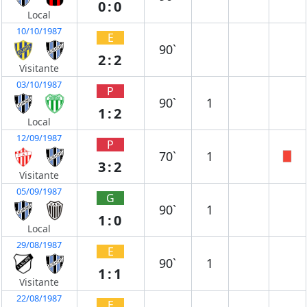
0:0
Local
10/10/1987
E
90`
2:2
Visitante
03/10/1987
P
90`
1
1:2
Local
12/09/1987
P
70`
1
3:2
Visitante
05/09/1987
G
90`
1
1:0
Local
29/08/1987
E
90`
1
1:1
Visitante
22/08/1987
E