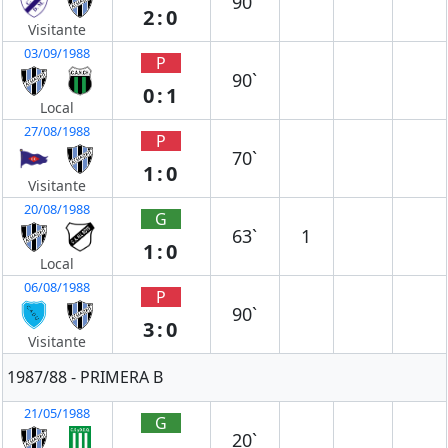
90`
2:0
Visitante
03/09/1988
P
90`
0:1
Local
27/08/1988
P
70`
1:0
Visitante
20/08/1988
G
63`
1
1:0
Local
06/08/1988
P
90`
3:0
Visitante
1987/88 - PRIMERA B
21/05/1988
G
20`