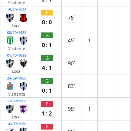
Visitante
15/10/1988
E
75`
0:0
Local
08/10/1988
G
45`
1
0:1
Visitante
01/10/1988
G
90`
4:1
Local
24/09/1988
G
83`
0:1
Visitante
17/09/1988
P
90`
1
1:2
Local
10/09/1988
P