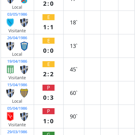
2:0
Local
03/05/1986
E
18`
1:1
Visitante
26/04/1986
E
13`
0:0
Local
19/04/1986
E
45`
2:2
Visitante
15/04/1986
P
60`
0:3
Local
05/04/1986
P
90`
1:0
Visitante
29/03/1986
G