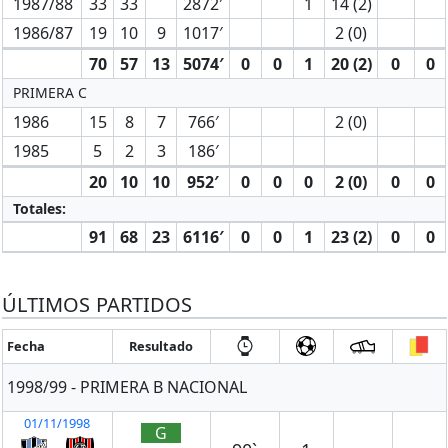
1987/88
33
33
2872′
1
14 (2)
1986/87
19
10
9
1017′
2 (0)
70
57
13
5074′
0
0
1
20 (2)
0
0
PRIMERA C
1986
15
8
7
766′
2 (0)
1985
5
2
3
186′
20
10
10
952′
0
0
0
2 (0)
0
0
Totales:
91
68
23
6116′
0
0
1
23 (2)
0
0
ÚLTIMOS PARTIDOS
Fecha
Resultado
1998/99 - PRIMERA B NACIONAL
01/11/1998
G