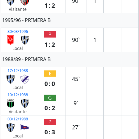
90`
1
1:2
Visitante
1995/96 - PRIMERA B
30/03/1996
P
90`
1
1:2
Local
1988/89 - PRIMERA B
17/12/1988
E
45`
0:0
Local
10/12/1988
G
9`
0:2
Visitante
03/12/1988
P
27`
0:3
Local