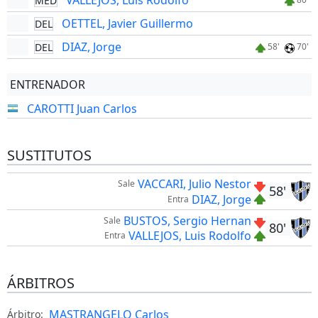
VALLEJOS, Luis Rodolfo
MED
OETTEL, Javier Guillermo
DEL
DIAZ, Jorge
DEL
58'
70'
ENTRENADOR
CAROTTI Juan Carlos
SUSTITUTOS
VACCARI, Julio Nestor
Sale
58'
DIAZ, Jorge
Entra
BUSTOS, Sergio Hernan
Sale
80'
VALLEJOS, Luis Rodolfo
Entra
ÁRBITROS
MASTRANGELO Carlos
Árbitro: