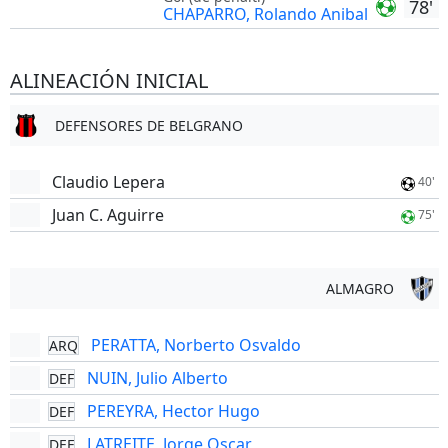
78'
CHAPARRO, Rolando Anibal
ALINEACIÓN INICIAL
DEFENSORES DE BELGRANO
Claudio Lepera
40'
Juan C. Aguirre
75'
ALMAGRO
PERATTA, Norberto Osvaldo
ARQ
NUIN, Julio Alberto
DEF
PEREYRA, Hector Hugo
DEF
LATREITE, Jorge Oscar
DEF