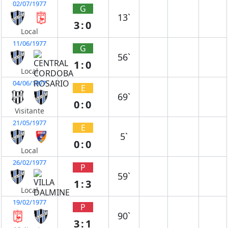
02/07/1977
G
13`
3:0
Local
11/06/1977
G
56`
1:0
Local
04/06/1977
E
69`
0:0
Visitante
21/05/1977
E
5`
0:0
Local
26/02/1977
P
59`
1:3
Local
19/02/1977
P
90`
3:1