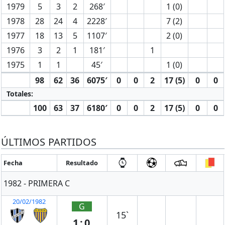
1979
5
3
2
268′
1 (0)
1978
28
24
4
2228′
7 (2)
1977
18
13
5
1107′
2 (0)
1976
3
2
1
181′
1
1975
1
1
45′
1 (0)
98
62
36
6075′
0
0
2
17 (5)
0
0
Totales:
100
63
37
6180′
0
0
2
17 (5)
0
0
ÚLTIMOS PARTIDOS
Fecha
Resultado
1982 - PRIMERA C
20/02/1982
G
15`
1:0