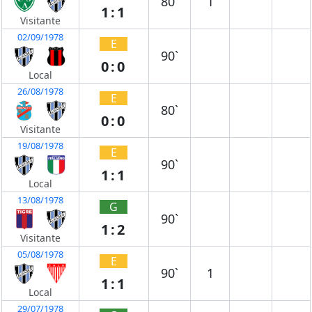
80`
1
1:1
Visitante
02/09/1978
E
90`
0:0
Local
26/08/1978
E
80`
0:0
Visitante
19/08/1978
E
90`
1:1
Local
13/08/1978
G
90`
1:2
Visitante
05/08/1978
E
90`
1
1:1
Local
29/07/1978