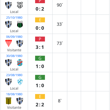
P
90`
0:2
Local
25/10/1980
E
33`
0:0
Local
06/09/1980
P
73`
3:1
Visitante
30/08/1980
G
1:0
Local
23/08/1980
G
1:0
Local
18/08/1980
E
8`
2:2
Visitante