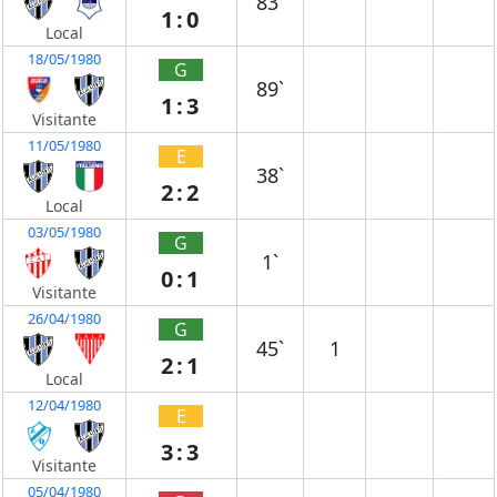
83`
1:0
Local
18/05/1980
G
89`
1:3
Visitante
11/05/1980
E
38`
2:2
Local
03/05/1980
G
1`
0:1
Visitante
26/04/1980
G
45`
1
2:1
Local
12/04/1980
E
3:3
Visitante
05/04/1980