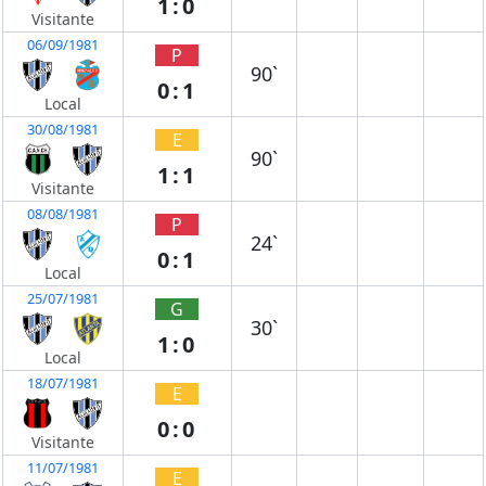
1:0
Visitante
06/09/1981
P
90`
0:1
Local
30/08/1981
E
90`
1:1
Visitante
08/08/1981
P
24`
0:1
Local
25/07/1981
G
30`
1:0
Local
18/07/1981
E
0:0
Visitante
11/07/1981
E