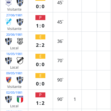
45`
0:0
Visitante
27/06/1981
P
45`
1:0
Visitante
20/06/1981
E
36`
2:2
Local
16/05/1981
E
70`
0:0
Local
09/05/1981
E
90`
0:0
Visitante
02/05/1981
P
90`
1
1:2
Local