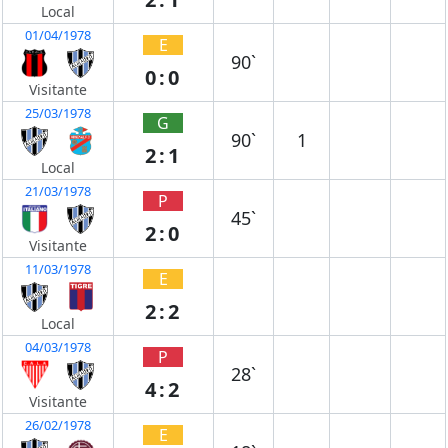
Local
01/04/1978
E
90`
0:0
Visitante
25/03/1978
G
90`
1
2:1
Local
21/03/1978
P
45`
2:0
Visitante
11/03/1978
E
2:2
Local
04/03/1978
P
28`
4:2
Visitante
26/02/1978
E