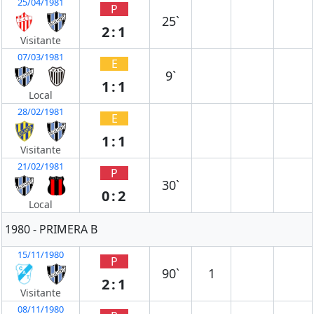
25/04/1981
P
25`
2:1
Visitante
07/03/1981
E
9`
1:1
Local
28/02/1981
E
1:1
Visitante
21/02/1981
P
30`
0:2
Local
1980 - PRIMERA B
15/11/1980
P
90`
1
2:1
Visitante
08/11/1980