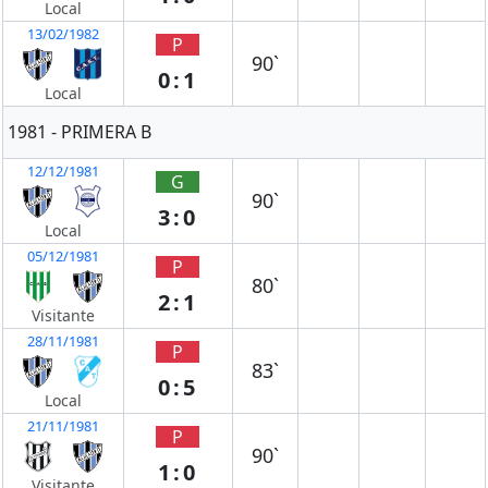
Local
13/02/1982
P
90`
0:1
Local
1981 - PRIMERA B
12/12/1981
G
90`
3:0
Local
05/12/1981
P
80`
2:1
Visitante
28/11/1981
P
83`
0:5
Local
21/11/1981
P
90`
1:0
Visitante