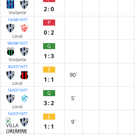
2:0
Visitante
13/08/1977
P
0:2
Local
08/08/1977
G
1:3
Visitante
30/07/1977
E
90`
1:1
Local
16/07/1977
G
5`
3:2
Local
10/07/1977
E
9`
1:1
Visitante