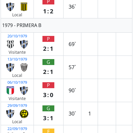
P
36`
1:2
Local
1979 - PRIMERA B
20/10/1979
P
69`
2:1
Visitante
13/10/1979
G
57`
2:1
Local
06/10/1979
P
90`
3:0
Visitante
29/09/1979
G
30`
1
3:1
Local
22/09/1979
E