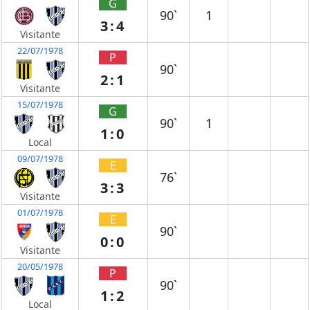
G
90`
1
3:4
Visitante
22/07/1978
P
90`
2:1
Visitante
15/07/1978
G
90`
1
1:0
Local
09/07/1978
E
76`
3:3
Visitante
01/07/1978
E
90`
0:0
Visitante
20/05/1978
P
90`
1:2
Local