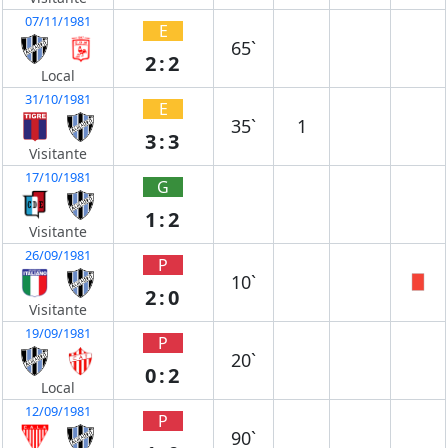
07/11/1981
E
65`
2:2
Local
31/10/1981
E
35`
1
3:3
Visitante
17/10/1981
G
1:2
Visitante
26/09/1981
P
10`
2:0
Visitante
19/09/1981
P
20`
0:2
Local
12/09/1981
P
90`