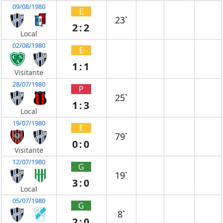
09/08/1980
E
23`
2:2
Local
02/08/1980
E
1:1
Visitante
28/07/1980
P
25`
1:3
Local
19/07/1980
E
79`
0:0
Visitante
12/07/1980
G
19`
3:0
Local
05/07/1980
G
8`
2:0