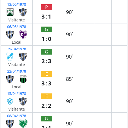
13/05/1978
P
90`
3:1
Visitante
06/05/1978
G
90`
1:0
Local
29/04/1978
G
90`
2:3
Visitante
22/04/1978
E
85`
3:3
Local
15/04/1978
E
90`
2:2
Visitante
08/04/1978
G
90`
2:1