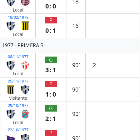
18`
0:0
Local
19/02/1978
P
16`
0:1
Local
1977 - PRIMERA B
08/11/1977
G
90`
2
3:1
Local
05/11/1977
P
90`
1:0
Visitante
29/10/1977
G
90`
2:1
Local
22/10/1977
P
90`