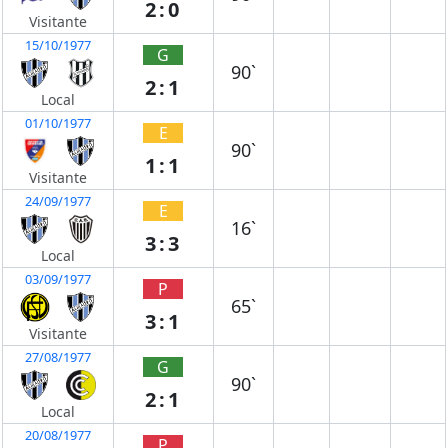
2:0
Visitante
15/10/1977
G
90`
2:1
Local
01/10/1977
E
90`
1:1
Visitante
24/09/1977
E
16`
3:3
Local
03/09/1977
P
65`
3:1
Visitante
27/08/1977
G
90`
2:1
Local
20/08/1977
P