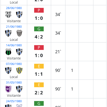
Local
28/06/1980
P
34`
1:0
Visitante
21/06/1980
G
34`
4:2
Local
14/06/1980
P
21`
1:0
Visitante
07/06/1980
E
90`
1
1:1
Local
31/05/1980
E
90`
1
2:2
Visitante
24/05/1980
G