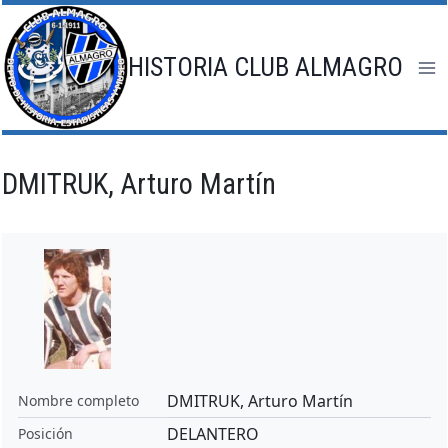
Saltar
al
contenido
HISTORIA CLUB ALMAGRO
DMITRUK, Arturo Martín
DMITRUK, Arturo Martín
Nombre completo
DELANTERO
Posición