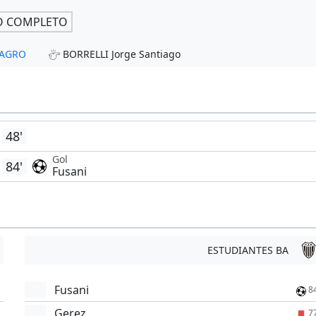
O COMPLETO
MAGRO
BORRELLI Jorge Santiago
48'
Gol
84'
Fusani
ESTUDIANTES BA
Fusani
8
Gerez
7