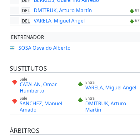
BERRIOS, Guillermo Alfredo
DEF
DMITRUK, Arturo Martín
DEL
81
VARELA, Miguel Angel
DEL
67
ENTRENADOR
SOSA Osvaldo Alberto
SUSTITUTOS
Sale
Entra
CATALAN, Omar
VARELA, Miguel Angel
Humberto
Sale
Entra
SANCHEZ, Manuel
DMITRUK, Arturo
Amado
Martín
ÁRBITROS