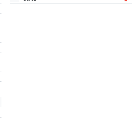
'
'
'