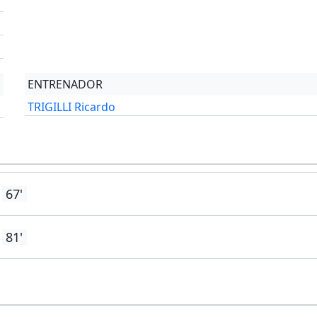
'
'
ENTRENADOR
TRIGILLI Ricardo
67'
81'