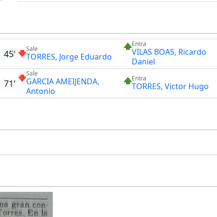
Entra
Sale
VILAS BOAS, Ricardo
45'
TORRES, Jorge Eduardo
Daniel
Sale
Entra
GARCIA AMEIJENDA,
71'
TORRES, Victor Hugo
Antonio