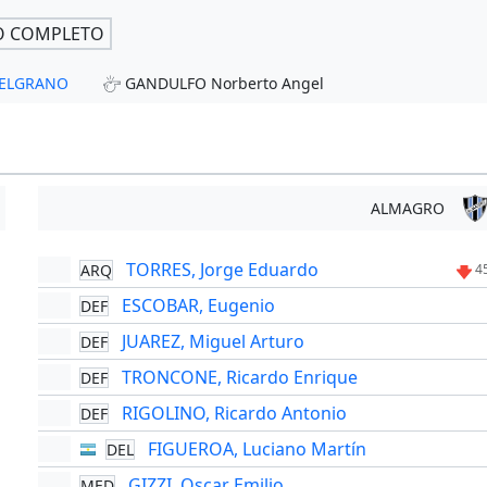
O COMPLETO
 BELGRANO
GANDULFO Norberto Angel
ALMAGRO
TORRES, Jorge Eduardo
ARQ
4
ESCOBAR, Eugenio
DEF
JUAREZ, Miguel Arturo
DEF
TRONCONE, Ricardo Enrique
DEF
RIGOLINO, Ricardo Antonio
DEF
FIGUEROA, Luciano Martín
DEL
GIZZI, Oscar Emilio
MED