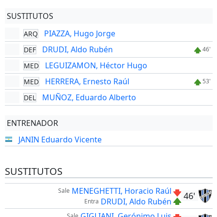
SUSTITUTOS
PIAZZA, Hugo Jorge
ARQ
DRUDI, Aldo Rubén
DEF
46'
LEGUIZAMON, Héctor Hugo
MED
HERRERA, Ernesto Raúl
MED
53'
MUÑOZ, Eduardo Alberto
DEL
ENTRENADOR
JANIN Eduardo Vicente
SUSTITUTOS
MENEGHETTI, Horacio Raúl
Sale
46'
DRUDI, Aldo Rubén
Entra
GIGLIANI, Gerónimo Luis
Sale