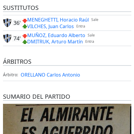
SUSTITUTOS
MENEGHETTI, Horacio Raúl
Sale
36'
VILCHES, Juan Carlos
Entra
MUÑOZ, Eduardo Alberto
Sale
74'
DMITRUK, Arturo Martín
Entra
ÁRBITROS
ORELLANO Carlos Antonio
Árbitro:
SUMARIO DEL PARTIDO