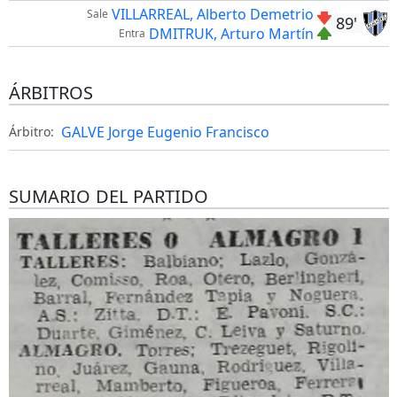
VILLARREAL, Alberto Demetrio
Sale
89'
DMITRUK, Arturo Martín
Entra
ÁRBITROS
GALVE Jorge Eugenio Francisco
Árbitro:
SUMARIO DEL PARTIDO