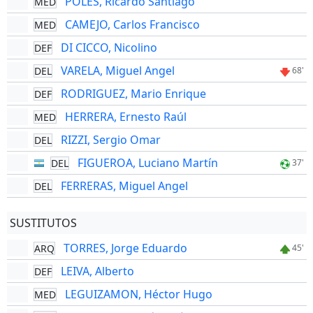
POLES, Ricardo Santiago
MED
CAMEJO, Carlos Francisco
MED
DI CICCO, Nicolino
DEF
VARELA, Miguel Angel
DEL
68'
RODRIGUEZ, Mario Enrique
DEF
HERRERA, Ernesto Raúl
MED
RIZZI, Sergio Omar
DEL
FIGUEROA, Luciano Martín
DEL
37'
FERRERAS, Miguel Angel
DEL
SUSTITUTOS
TORRES, Jorge Eduardo
ARQ
45'
LEIVA, Alberto
DEF
LEGUIZAMON, Héctor Hugo
MED