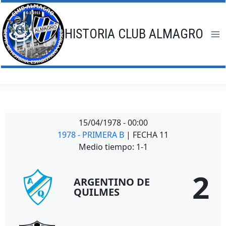
Saltar
al
contenido
HISTORIA CLUB ALMAGRO
15/04/1978
-
00:00
1978 - PRIMERA B
| FECHA 11
Medio tiempo: 1-1
2
ARGENTINO DE
QUILMES