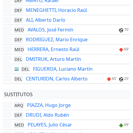
AMATO, Rafael
DEF
MENEGHETTI, Horacio Raúl
DEF
ALI, Alberto Darío
DEF
AVALOS, José Fermín
MED
70'
RODRIGUEZ, Mario Enrique
DEF
HERRERA, Ernesto Raúl
MED
69'
DMITRUK, Arturo Martín
DEL
FIGUEROA, Luciano Martín
DEL
CENTURION, Carlos Alberto
DEL
65'
25'
SUSTITUTOS
PIAZZA, Hugo Jorge
ARQ
DRUDI, Aldo Rubén
DEF
PELAYES, Julio César
MED
69'