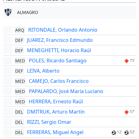
ALMAGRO
RITONDALE, Orlando Antonio
ARQ
JUAREZ, Francisco Edmundo
DEF
MENEGHETTI, Horacio Raúl
DEF
POLES, Ricardo Santiago
MED
73'
LEIVA, Alberto
DEF
CAMEJO, Carlos Francisco
MED
PAPALARDO, José María Luciano
MED
HERRERA, Ernesto Raúl
MED
DMITRUK, Arturo Martín
DEL
57'
RIZZI, Sergio Omar
DEL
FERRERAS, Miguel Angel
DEL
12'
53'