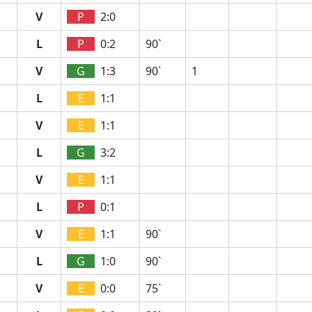
V
P
2:0
L
P
0:2
90`
V
G
1:3
90`
1
L
E
1:1
V
E
1:1
L
G
3:2
V
E
1:1
L
P
0:1
V
E
1:1
90`
L
G
1:0
90`
V
E
0:0
75`