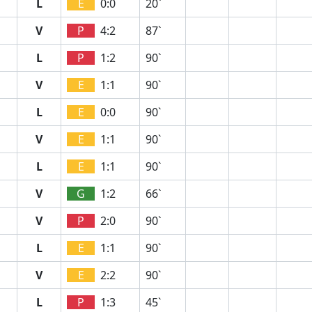
L
E
0:0
20`
V
P
4:2
87`
L
P
1:2
90`
V
E
1:1
90`
L
E
0:0
90`
V
E
1:1
90`
L
E
1:1
90`
V
G
1:2
66`
V
P
2:0
90`
L
E
1:1
90`
V
E
2:2
90`
L
P
1:3
45`