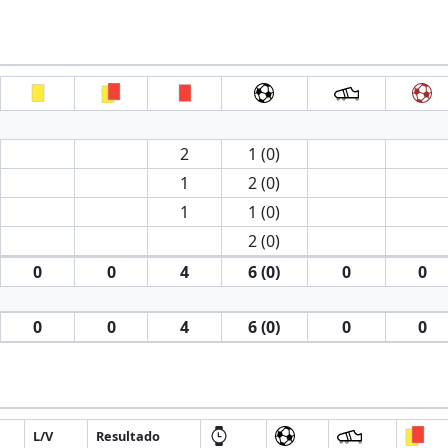
2
1 (0)
1
2 (0)
1
1 (0)
2 (0)
0
0
4
6 (0)
0
0
0
0
4
6 (0)
0
0
L/V
Resultado