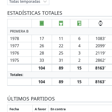
ESTADÍSTICAS TOTALES
PRIMERA B
1978
17
11
6
1083′
1977
26
22
4
2099′
1976
28
25
3
2119′
1975
33
31
2
2862′
104
89
15
8163′
Totales:
104
89
15
8163′
ÚLTIMOS PARTIDOS
Fecha
A favor
En contra