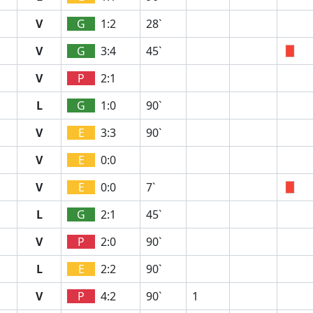
V
G
1:2
28`
V
G
3:4
45`
V
P
2:1
L
G
1:0
90`
V
E
3:3
90`
V
E
0:0
V
E
0:0
7`
L
G
2:1
45`
V
P
2:0
90`
L
E
2:2
90`
V
P
4:2
90`
1