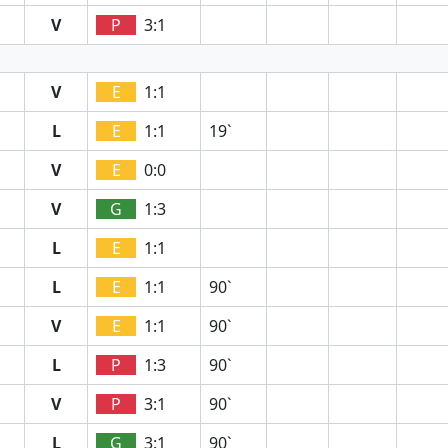
V
P
3:1
V
E
1:1
L
E
1:1
19`
V
E
0:0
V
G
1:3
L
E
1:1
L
E
1:1
90`
V
E
1:1
90`
L
P
1:3
90`
V
P
3:1
90`
L
G
3:1
90`