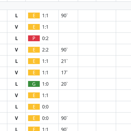
L
E
1:1
90`
V
E
1:1
L
P
0:2
V
E
2:2
90`
L
E
1:1
21`
V
E
1:1
17`
L
G
1:0
20`
V
E
1:1
L
E
0:0
V
E
0:0
90`
L
E
1:1
90`