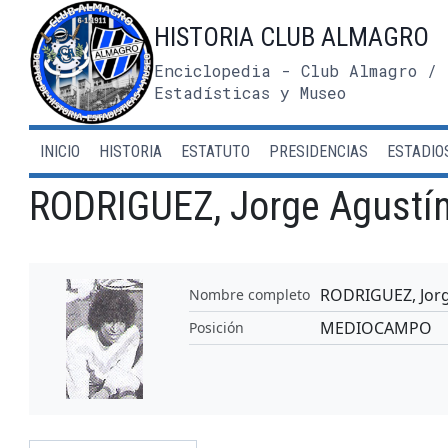
Saltar
HISTORIA CLUB ALMAGRO
al
contenido
Enciclopedia - Club Almagro / 
Estadísticas y Museo
INICIO
HISTORIA
ESTATUTO
PRESIDENCIAS
ESTADIO
RODRIGUEZ, Jorge Agustí
RODRIGUEZ, Jorg
Nombre completo
MEDIOCAMPO
Posición