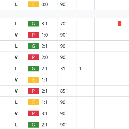
L
E
0:0
90`
L
G
3:1
70`
V
P
1:0
90`
L
G
2:1
90`
V
P
2:0
90`
L
G
2:1
31`
1
V
E
1:1
V
P
2:1
85`
L
E
1:1
90`
V
P
3:1
90`
L
G
2:1
90`