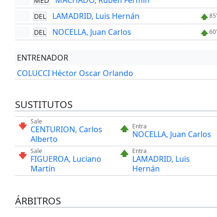
MACHADO, Rubén Fermín
MED
LAMADRID, Luis Hernán
DEL
85
NOCELLA, Juan Carlos
DEL
60
ENTRENADOR
COLUCCI Héctor Oscar Orlando
SUSTITUTOS
Sale
Entra
CENTURION, Carlos
NOCELLA, Juan Carlos
Alberto
Sale
Entra
FIGUEROA, Luciano
LAMADRID, Luis
Martín
Hernán
ÁRBITROS