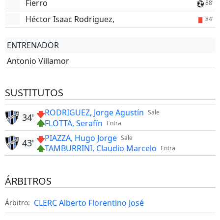
Fierro
88'
Héctor Isaac Rodríguez,
84'
ENTRENADOR
Antonio Villamor
SUSTITUTOS
RODRIGUEZ, Jorge Agustín
Sale
34'
FLOTTA, Serafín
Entra
PIAZZA, Hugo Jorge
Sale
43'
TAMBURRINI, Claudio Marcelo
Entra
ÁRBITROS
CLERC Alberto Florentino José
Árbitro: